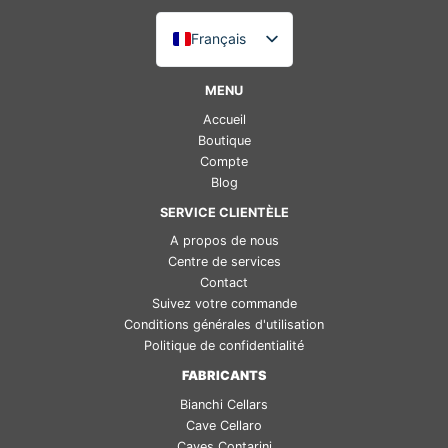
Français
Italiano
MENU
English (UK)
Accueil
Deutsch
Boutique
Compte
Español
Blog
SERVICE CLIENTÈLE
A propos de nous
Centre de services
Contact
Suivez votre commande
Conditions générales d'utilisation
Politique de confidentialité
FABRICANTS
Bianchi Cellars
Cave Cellaro
Caves Contarini