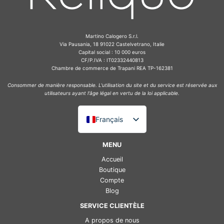
Martino Calogero S.r.l.
Via Pausania, 18 91022 Castelvetrano, Italie
Capital social : 10 000 euros
CF/P.IVA : IT02332440813
Chambre de commerce de Trapani REA TP-162381
Consommer de manière responsable. L'utilisation du site et du service est réservée aux
utilisateurs ayant l'âge légal en vertu de la loi applicable.
Français
Italiano
MENU
English (UK)
Accueil
Deutsch
Boutique
Compte
Español
Blog
SERVICE CLIENTÈLE
A propos de nous