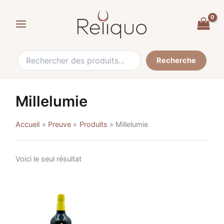
Recherche
Skip
de
to
:
content
Recherche
Millelumie
Accueil
Preuve
Produits
Millelumie
Voici le seul résultat