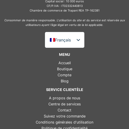
Capital social : 10 000 euros
CF/P.IVA : IT02332440813
Chambre de commerce de Trapani REA TP-162381
Consommer de manière responsable. L'utilisation du site et du service est réservée aux
utilisateurs ayant l'âge légal en vertu de la loi applicable.
Français
Italiano
MENU
English (UK)
Accueil
Deutsch
Boutique
Compte
Español
Blog
SERVICE CLIENTÈLE
A propos de nous
Centre de services
Contact
Suivez votre commande
Conditions générales d'utilisation
Politique de confidentialité