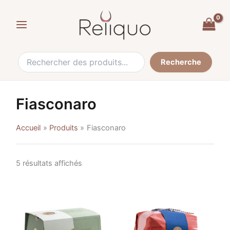
Trié
Recherche
Skip
par
de
popularité
to
:
content
Recherche
Fiasconaro
Accueil
Produits
Fiasconaro
5 résultats affichés