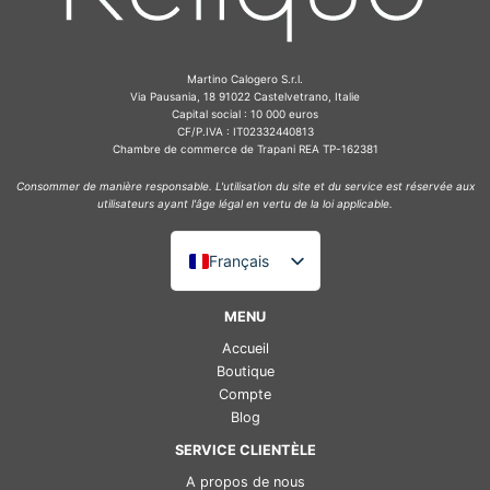
Martino Calogero S.r.l.
Via Pausania, 18 91022 Castelvetrano, Italie
Capital social : 10 000 euros
CF/P.IVA : IT02332440813
Chambre de commerce de Trapani REA TP-162381
Consommer de manière responsable. L'utilisation du site et du service est réservée aux
utilisateurs ayant l'âge légal en vertu de la loi applicable.
Français
Italiano
MENU
English (UK)
Accueil
Deutsch
Boutique
Compte
Español
Blog
SERVICE CLIENTÈLE
A propos de nous