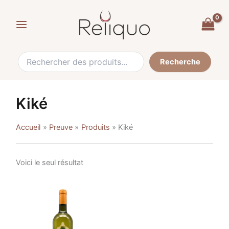
Recherche
Skip
de
to
:
content
Recherche
Kiké
Accueil
Preuve
Produits
Kiké
Voici le seul résultat