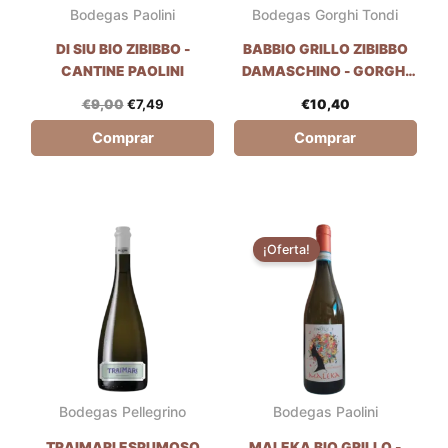
Bodegas Paolini
Bodegas Gorghi Tondi
DI SIU BIO ZIBIBBO -
BABBIO GRILLO ZIBIBBO
CANTINE PAOLINI
DAMASCHINO - GORGHI
TONDI
€
9,00
€
7,49
€
10,40
Comprar
Comprar
El
El
precio
precio
¡Oferta!
original
actual
era:
es:
€9,00.
€7,49.