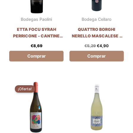
Bodegas Paolini
Bodega Cellaro
ETTA FOCU SYRAH
QUATTRO BORGHI
PERRICONE - CANTINE
NERELLO MASCALESE -
PAOLINI
BODEGA CELLARO
€
8,69
€
5,29
€
4,90
Comprar
Comprar
El
El
precio
precio
¡Oferta!
original
actual
era:
es:
€9,00.
€7,49.