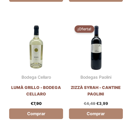
Comprar
Comprar
El
El
precio
precio
¡Oferta!
original
actual
era:
es:
€4,49.
€3,99.
Bodega Cellaro
Bodegas Paolini
LUMÀ GRILLO - BODEGA
ZIZZÀ SYRAH - CANTINE
CELLARO
PAOLINI
€
7,90
€
4,49
€
3,99
Comprar
Comprar