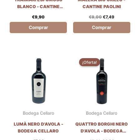
Bodegas Pellegrino
Bodegas Paolini
TRAIMARI ESPUMOSO
MALEKA BIO GRILLO -
BLANCO - CANTINE
CANTINE PAOLINI
PELLEGRINO
€
9,90
€
9,00
€
7,49
Comprar
Comprar
El
El
precio
precio
¡Oferta!
original
actual
era:
es:
€5,29.
€4,90.
Bodega Cellaro
Bodega Cellaro
LUMÀ NERO D'AVOLA -
QUATTRO BORGHI NERO