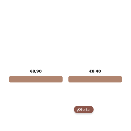
Musanegra
Bodega Cellaro
CURÙ ESPUMOSO
MICINA NERELLO
BLANCO - MUSANEGRA
MASCALESE - BODEGA
CELLARO
€
8,90
€
8,40
Comprar
Comprar