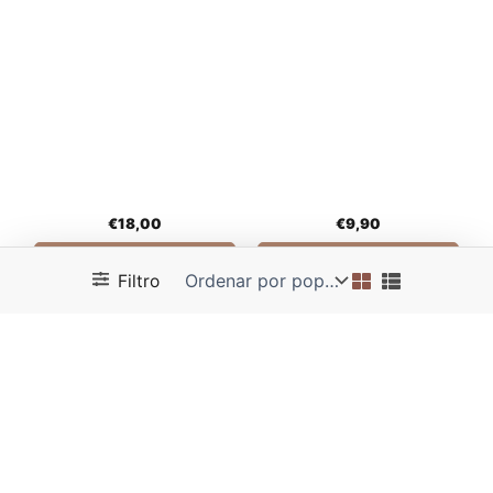
Granja Milazzo
Bodega Cellaro
BIANCO DI NERA VINO
DUE LUNE NERELLO
ESPUMOSO BLANCO -
MASCALESE - BODEGA
MILAZZO
CELLARO
€
15,00
€
17,90
Comprar
Comprar
Filtro