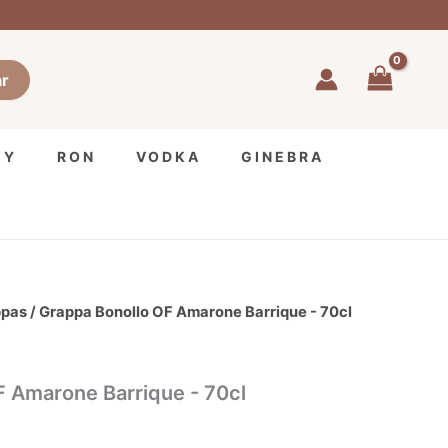
r
KY
RON
VODKA
GINEBRA
ppas
/ Grappa Bonollo OF Amarone Barrique - 70cl
F Amarone Barrique - 70cl