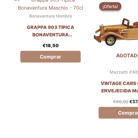
pre
¡Oferta!
¡Oferta!
orig
era:
Bonaventure Hombre
€60
GRAPPA 903 TIPICA
BONAVENTURA
MASCHIO - 70CL
€
18,50
AGOTAD
Comprar
Mazzetti d'Alt
VINTAGE CARS
ENVEJECIDA M
D'ALAVILLA -
€
60,00
€
57
Compra