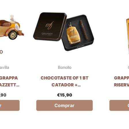
cio
precio
inal
actual
es:
,00.
€57,90.
O
avilla
Bonollo
 GRAPPA
CHOCOTASTE OF 1 BT
GRAPP
AZZETTI
CATADOR +
RISERV
 20CL
CHOCOLATE20GR - 5CL
CILIEGI
,90
€
15,90
r
Comprar