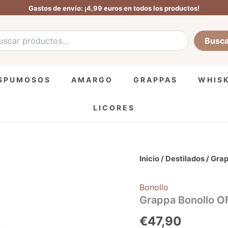
Gastos de envío: ¡4,99 euros en todos los productos!
ar
Busca
ESPUMOSOS
AMARGO
GRAPPAS
WHIS
LICORES
Grappa
Inicio
/
Destilados
/
Gra
Bonollo
OF
Bonollo
Amarone
Barrique
Grappa Bonollo O
-
€
47,90
70cl