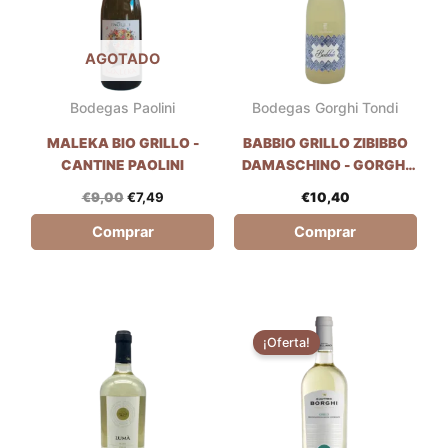
AGOTADO
Bodegas Paolini
Bodegas Gorghi Tondi
MALEKA BIO GRILLO -
BABBIO GRILLO ZIBIBBO
CANTINE PAOLINI
DAMASCHINO - GORGHI
TONDI
€
9,00
€
7,49
€
10,40
Comprar
Comprar
El
El
precio
precio
¡Oferta!
original
actual
era:
es:
€5,29.
€4,90.