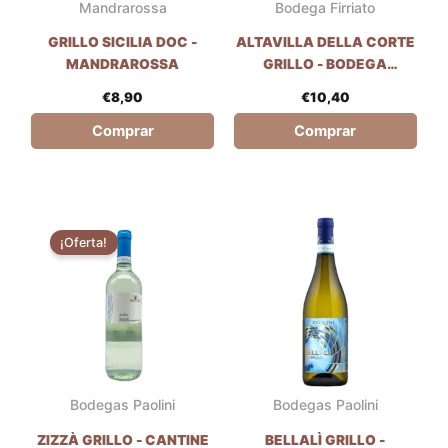
Mandrarossa
Bodega Firriato
GRILLO SICILIA DOC -
ALTAVILLA DELLA CORTE
MANDRAROSSA
GRILLO - BODEGA
FIRRIATO
€
8,90
€
10,40
Comprar
Comprar
El
El
precio
precio
¡Oferta!
original
actual
era:
es:
€4,49.
€3,99.
Bodegas Paolini
Bodegas Paolini
ZIZZÀ GRILLO - CANTINE
BELLALÌ GRILLO -