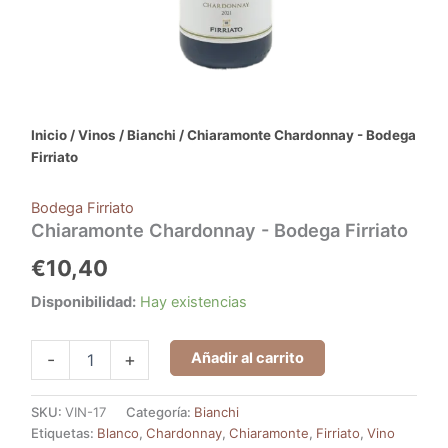
Inicio
/
Vinos
/
Bianchi
/ Chiaramonte Chardonnay - Bodega
Firriato
Bodega Firriato
Chiaramonte Chardonnay - Bodega Firriato
€
10,40
Disponibilidad:
Hay existencias
Añadir al carrito
-
+
SKU:
VIN-17
Categoría:
Bianchi
Etiquetas:
Blanco
,
Chardonnay
,
Chiaramonte
,
Firriato
,
Vino