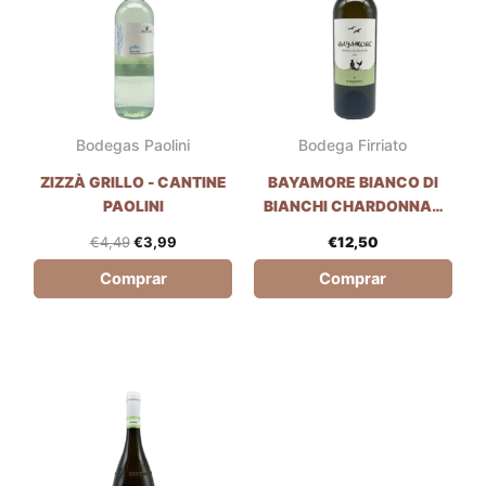
€4,49.
€3,99.
Bodegas Paolini
Bodega Firriato
ZIZZÀ GRILLO - CANTINE
BAYAMORE BIANCO DI
PAOLINI
BIANCHI CHARDONNAY
INZOLIA VIOGNIER -
€
4,49
€
3,99
€
12,50
BODEGA FIRRIATO
Comprar
Comprar