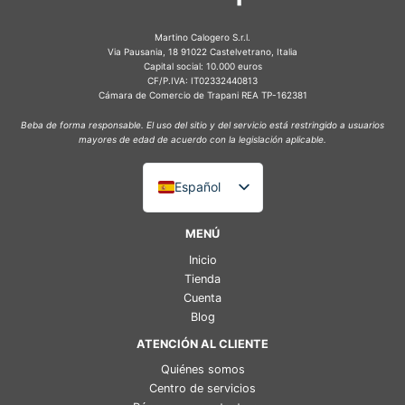
Martino Calogero S.r.l.
Via Pausania, 18 91022 Castelvetrano, Italia
Capital social: 10.000 euros
CF/P.IVA: IT02332440813
Cámara de Comercio de Trapani REA TP-162381
Beba de forma responsable. El uso del sitio y del servicio está restringido a usuarios
mayores de edad de acuerdo con la legislación aplicable.
Español
Italiano
MENÚ
English (UK)
Inicio
Deutsch
Tienda
Cuenta
Français
Blog
ATENCIÓN AL CLIENTE
Quiénes somos
Centro de servicios