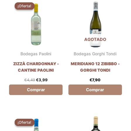
precio
precio
¡Oferta!
¡Oferta!
original
actual
era:
es:
€4,49.
€3,99.
AGOTADO
Bodegas Paolini
Bodegas Gorghi Tondi
ZIZZÀ CHARDONNAY -
MERIDIANO 12 ZIBIBBO -
CANTINE PAOLINI
GORGHI TONDI
€
4,49
€
3,99
€
7,90
Comprar
Comprar
El
El
precio
precio
¡Oferta!
¡Oferta!
original
actual
era:
es: