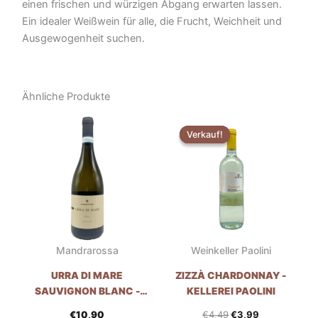
einen frischen und würzigen Abgang erwarten lassen.
Ein idealer Weißwein für alle, die Frucht, Weichheit und
Ausgewogenheit suchen.
Ähnliche Produkte
Der
Der
ursprüngliche
aktuelle
Verkauf!
Verkauf!
Preis
Preis
war:
ist:
€4,49.
€3,99.
Mandrarossa
Weinkeller Paolini
URRA DI MARE
ZIZZÀ CHARDONNAY -
SAUVIGNON BLANC -
KELLEREI PAOLINI
MANDRAROSSA
€
10,90
€
4,49
€
3,99