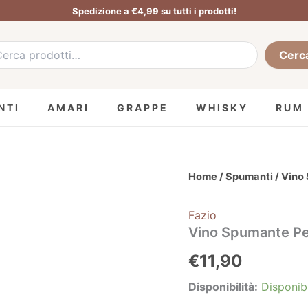
Spedizione a €4,99 su tutti i prodotti!
a:
Cerc
NTI
AMARI
GRAPPE
WHISKY
RUM
Vino
Home
/
Spumanti
/ Vino
Spumante
Petali
Fazio
Moscato
Fazio
Vino Spumante Pet
-
€
11,90
75cl
quantità
Disponibilità:
Disponib