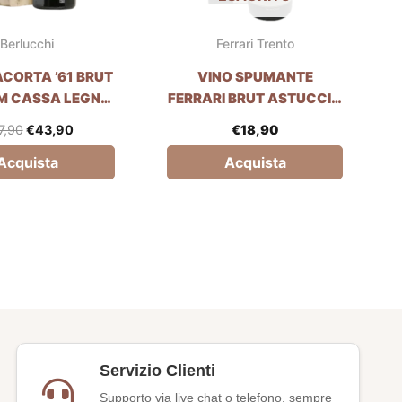
Berlucchi
Ferrari Trento
CORTA ’61 BRUT
VINO SPUMANTE
 CASSA LEGNO
FERRARI BRUT ASTUCCIO
UCCHI – 1.5L
FERRARI TRENTO – 75CL
7,90
€
43,90
€
18,90
Acquista
Acquista
Servizio Clienti
Supporto via live chat o telefono, sempre