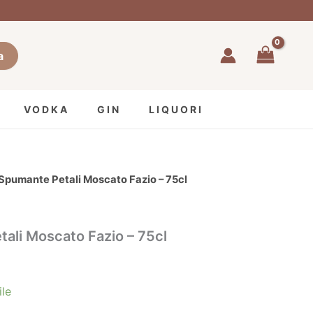
a
VODKA
GIN
LIQUORI
 Spumante Petali Moscato Fazio – 75cl
ali Moscato Fazio – 75cl
ile