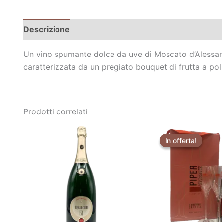
Descrizione
Informazioni aggiuntive
Un vino spumante dolce da uve di Moscato d’Alessandria
caratterizzata da un pregiato bouquet di frutta a polp
Prodotti correlati
Il
pre
In offerta!
In offerta!
orig
era:
€67