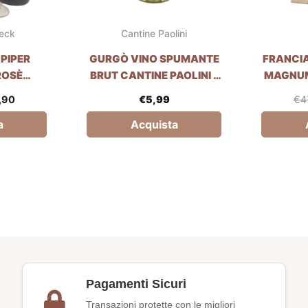
ieck
Cantine Paolini
PIPER
GURGÒ VINO SPUMANTE
FRANCIA
ROSÈ
BRUT CANTINE PAOLINI –
MAGNUM
UTES –
75CL
BERL
,90
€
5,99
€
4
a
Acquista
Pagamenti Sicuri
Transazioni protette con le migliori