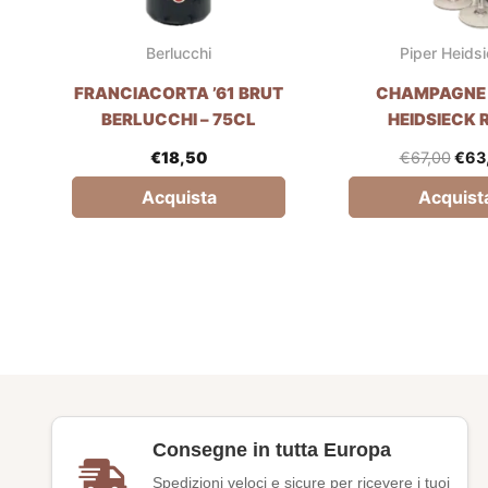
Berlucchi
Piper Heids
FRANCIACORTA ’61 BRUT
CHAMPAGNE 
BERLUCCHI – 75CL
HEIDSIECK 
SAUVAGE 2 FL
€
18,50
€
67,00
€
63
75CL
Acquista
Acquist
Consegne in tutta Europa
Spedizioni veloci e sicure per ricevere i tuoi