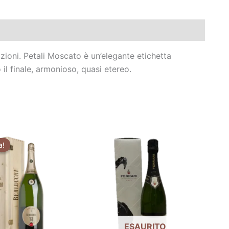
zioni. Petali Moscato è un’elegante etichetta
il finale, armonioso, quasi etereo.
Il
Il
prezzo
prezzo
a!
a!
originale
attuale
era:
è:
€47,90.
€43,90.
ESAURITO