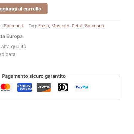
ggiungi al carrello
a:
Spumanti
Tag:
Fazio
,
Moscato
,
Petali
,
Spumante
utta Europa
 alta qualità
edicata
Pagamento sicuro garantito