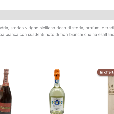
, storico vitigno siciliano ricco di storia, profumi e tradi
a bianca con suadenti note di fiori bianchi che ne esaltano 
Il
zzo
prezzo
In offert
In offert
inale
attuale
è:
,00.
€63,90.