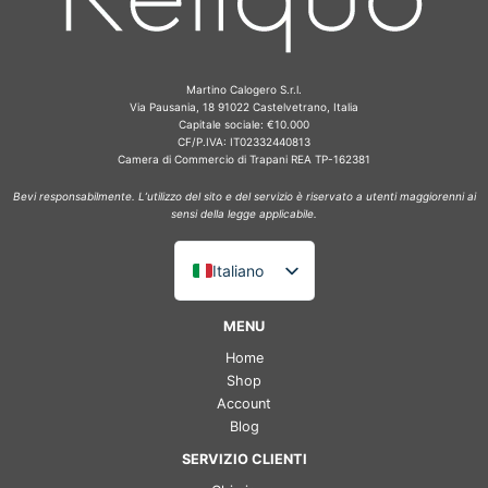
Martino Calogero S.r.l.
Via Pausania, 18 91022 Castelvetrano, Italia
Capitale sociale: €10.000
CF/P.IVA: IT02332440813
Camera di Commercio di Trapani REA TP-162381
Bevi responsabilmente. L’utilizzo del sito e del servizio è riservato a utenti maggiorenni ai
sensi della legge applicabile.
Italiano
English (UK)
MENU
Deutsch
Home
Français
Shop
Account
Español
Blog
SERVIZIO CLIENTI