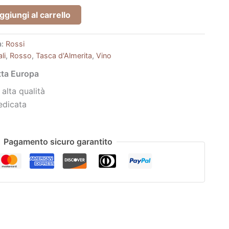
ggiungi al carrello
a:
Rossi
li
,
Rosso
,
Tasca d'Almerita
,
Vino
utta Europa
 alta qualità
edicata
Pagamento sicuro garantito