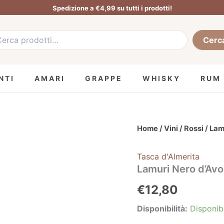
Spedizione a €4,99 su tutti i prodotti!
a:
Cerc
NTI
AMARI
GRAPPE
WHISKY
RUM
Lamuri
Home
/
Vini
/
Rossi
/ Lam
Nero
d'Avola
Tasca d'Almerita
Tenuta
Regaleali
Lamuri Nero d’Avol
-
€
12,80
Tasca
d'Almerita
quantità
Disponibilità:
Disponib