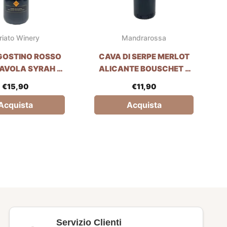
rriato Winery
Mandrarossa
OSTINO ROSSO
CAVA DI SERPE MERLOT
’AVOLA SYRAH –
ALICANTE BOUSCHET –
IATO WINERY
MANDRAROSSA
€
15,90
€
11,90
Acquista
Acquista
Servizio Clienti