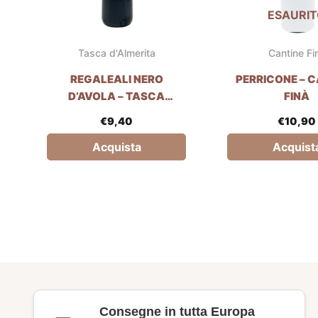
ESAURI
Tasca d'Almerita
Cantine Fi
REGALEALI NERO
PERRICONE – 
D’AVOLA – TASCA
FINÀ
D’ALMERITA
€
9,40
€
10,90
Acquista
Acquist
Consegne in tutta Europa