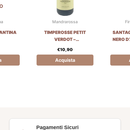
TO
na
Mandrarossa
Fi
CANTINA
TIMPEROSSE PETIT
SANTAG
VERDOT –
NERO D
MANDRAROSSA
FIRR
€
10,90
a
Acquista
Pagamenti Sicuri