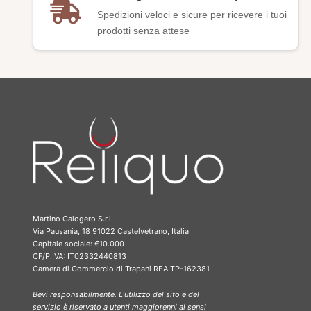
Spedizioni veloci e sicure per ricevere i tuoi
prodotti senza attese
Martino Calogero S.r.l.
Via Pausania, 18 91022 Castelvetrano, Italia
Capitale sociale: €10.000
CF/P.IVA: IT02332440813
Camera di Commercio di Trapani REA TP-162381
Bevi responsabilmente. L’utilizzo del sito e del
servizio è riservato a utenti maggiorenni ai sensi