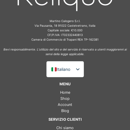
Martino Calogero S.r.l.
Via Pausania, 18 91022 Castelvetrano, Italia
Capitale sociale: €10.000
CF/P.IVA: IT02332440813
Camera di Commercio di Trapani REA TP-162381
Bevi responsabilmente. L’utilizzo del sito e del servizio è riservato a utenti maggiorenni ai
sensi della legge applicabile.
Italiano
English (UK)
MENU
Deutsch
Home
Français
Shop
Account
Español
Blog
SERVIZIO CLIENTI
Chi siamo