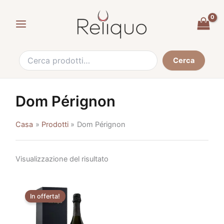
Cerca:
Vai
al
contenuto
Cerca
Dom Pérignon
Casa
Prodotti
Dom Pérignon
Visualizzazione del risultato
Il
Il
prezzo
prezzo
In offerta!
originale
attuale
era:
è:
€230,00.
€214,90.