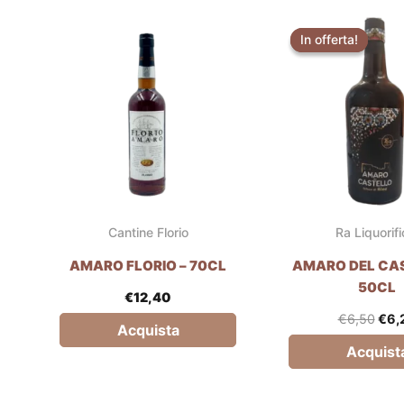
Il
pre
In offerta!
In offerta!
orig
era:
€6,
Cantine Florio
Ra Liquorifi
AMARO FLORIO – 70CL
AMARO DEL CAS
50CL
€
12,40
€
6,50
€
6,
Acquista
Acquist