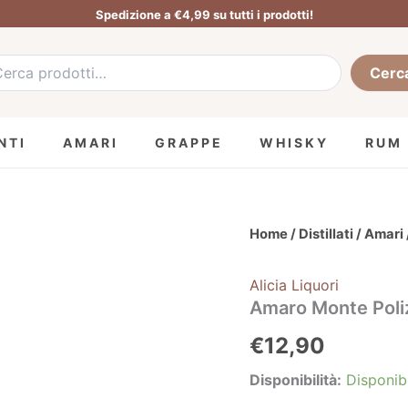
Spedizione a €4,99 su tutti i prodotti!
a:
Cerc
NTI
AMARI
GRAPPE
WHISKY
RUM
Amaro
Home
/
Distillati
/
Amari
Monte
Polizo
Alicia Liquori
-
70cl
Amaro Monte Poliz
quantità
€
12,90
Disponibilità:
Disponib