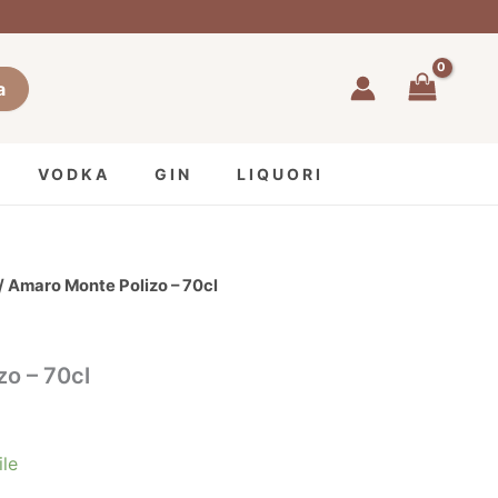
a
VODKA
GIN
LIQUORI
/ Amaro Monte Polizo – 70cl
o – 70cl
ile