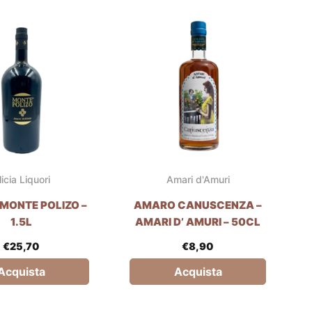
licia Liquori
Amari d'Amuri
MONTE POLIZO –
AMARO CANUSCENZA –
1.5L
AMARI D’ AMURI – 50CL
€
25,70
€
8,90
Acquista
Acquista