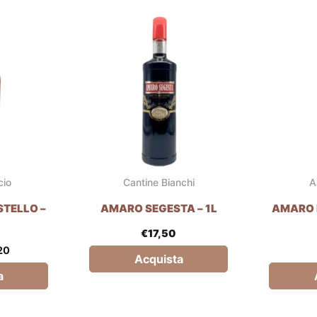
Il
zzo
prezzo
inale
attuale
è:
50.
€6,20.
cio
Cantine Bianchi
A
TELLO –
AMARO SEGESTA – 1L
AMARO 
€
17,50
20
Acquista
a