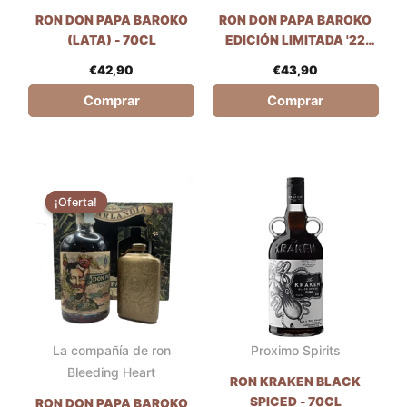
RON DON PAPA BAROKO
RON DON PAPA BAROKO
(LATA) - 70CL
EDICIÓN LIMITADA '22
(LATA) - 70CL
€
42,90
€
43,90
Comprar
Comprar
El
El
precio
precio
¡Oferta!
¡Oferta!
original
actual
era:
es:
€69,90.
€65,90.
La compañía de ron
Proximo Spirits
Bleeding Heart
RON KRAKEN BLACK
SPICED - 70CL
RON DON PAPA BAROKO