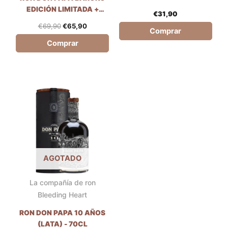
EDICIÓN LIMITADA +
€
31,90
PETACA - 70CL
€
69,90
€
65,90
Comprar
Comprar
AGOTADO
La compañía de ron
Bleeding Heart
RON DON PAPA 10 AÑOS
(LATA) - 70CL