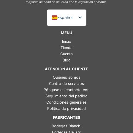
mayores de edad de acuerdo con la legislación aplicable.
Español
Italiano
MENÚ
English (UK)
Inicio
Deutsch
Tienda
Cuenta
Français
Blog
ATENCIÓN AL CLIENTE
Quiénes somos
Centro de servicios
Póngase en contacto con
Seguimiento del pedido
Condiciones generales
Política de privacidad
FABRICANTES
Bodegas Bianchi
Bodegas Cellaro