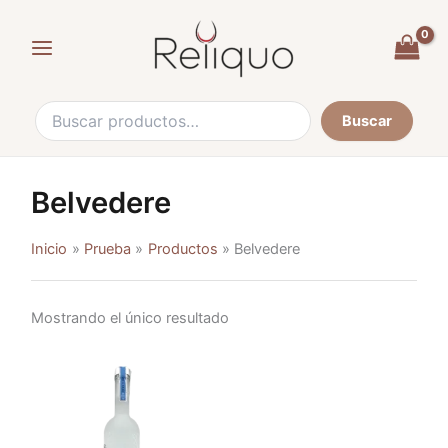
Buscar
Ir
por:
al
contenido
Buscar
Belvedere
Inicio
Prueba
Productos
Belvedere
Mostrando el único resultado