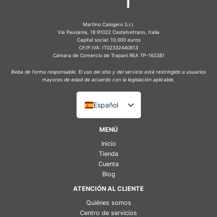
Martino Calogero S.r.l.
Via Pausania, 18 91022 Castelvetrano, Italia
Capital social: 10.000 euros
CF/P.IVA: IT02332440813
Cámara de Comercio de Trapani REA TP-162381
Beba de forma responsable. El uso del sitio y del servicio está restringido a usuarios
mayores de edad de acuerdo con la legislación aplicable.
Español
Italiano
MENÚ
English (UK)
Inicio
Deutsch
Tienda
Cuenta
Français
Blog
ATENCIÓN AL CLIENTE
Quiénes somos
Centro de servicios