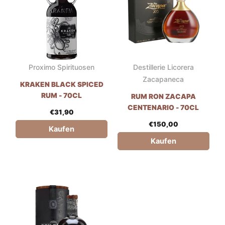
Proximo Spirituosen
Destillerie Licorera
Zacapaneca
KRAKEN BLACK SPICED
RUM - 70CL
RUM RON ZACAPA
CENTENARIO - 70CL
€
31,90
€
150,00
Kaufen
Kaufen