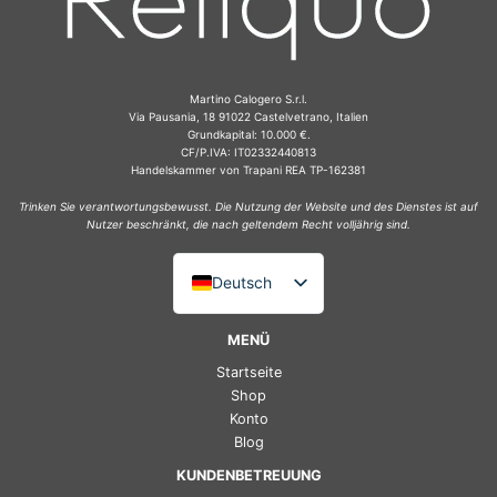
Martino Calogero S.r.l.
Via Pausania, 18 91022 Castelvetrano, Italien
Grundkapital: 10.000 €.
CF/P.IVA: IT02332440813
Handelskammer von Trapani REA TP-162381
Trinken Sie verantwortungsbewusst. Die Nutzung der Website und des Dienstes ist auf
Nutzer beschränkt, die nach geltendem Recht volljährig sind.
Deutsch
Italiano
MENÜ
English (UK)
Startseite
Français
Shop
Konto
Español
Blog
KUNDENBETREUUNG