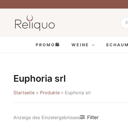
Zum
Inhalt
Suc
nach
springen
PROMO🛍
WEINE
SCHAU
Euphoria srl
Startseite
Produkte
Euphoria srl
Filter
Anzeige des Einzelergebnisses