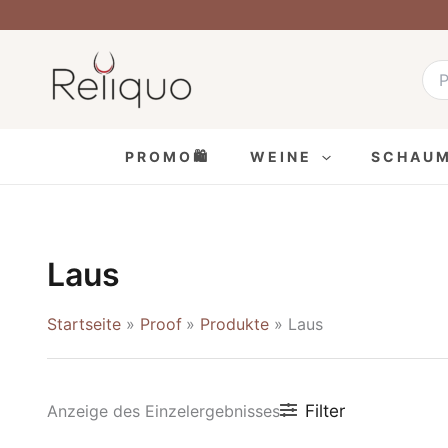
Zum
Inhalt
Suc
nach
springen
PROMO🛍
WEINE
SCHAU
Laus
Startseite
Proof
Produkte
Laus
Filter
Anzeige des Einzelergebnisses