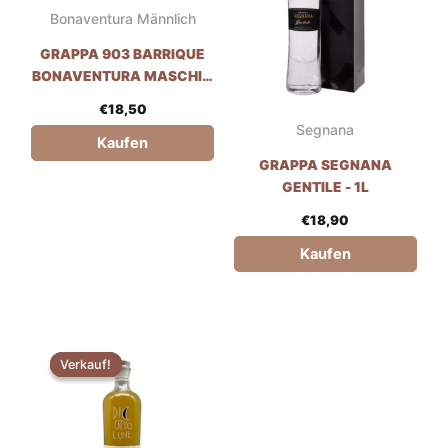
Bonaventura Männlich
GRAPPA 903 BARRIQUE
BONAVENTURA MASCHIO
- 70CL
€
18,50
Segnana
Kaufen
GRAPPA SEGNANA
GENTILE - 1L
€
18,90
Kaufen
Der
Der
ursprüngliche
aktuelle
Verkauf!
Verkauf!
Preis
Preis
war:
ist:
€62,90.
€49,99.