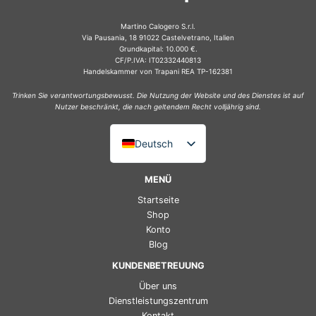
Martino Calogero S.r.l.
Via Pausania, 18 91022 Castelvetrano, Italien
Grundkapital: 10.000 €.
CF/P.IVA: IT02332440813
Handelskammer von Trapani REA TP-162381
Trinken Sie verantwortungsbewusst. Die Nutzung der Website und des Dienstes ist auf
Nutzer beschränkt, die nach geltendem Recht volljährig sind.
Deutsch
Italiano
MENÜ
English (UK)
Startseite
Français
Shop
Konto
Español
Blog
KUNDENBETREUUNG
Über uns
Dienstleistungszentrum
Kontakt