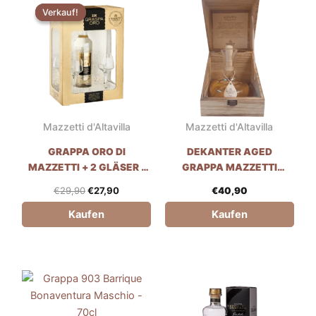
ursprüngliche
aktuelle
Verkauf!
Verkauf!
Preis
Preis
war:
ist:
€29,90.
€27,90.
Mazzetti d'Altavilla
Mazzetti d'Altavilla
GRAPPA ORO DI
DEKANTER AGED
MAZZETTI + 2 GLÄSER -
GRAPPA MAZZETTI
50CL
D'ALAVILLA - 35CL
€
29,90
€
27,90
€
40,90
Kaufen
Kaufen