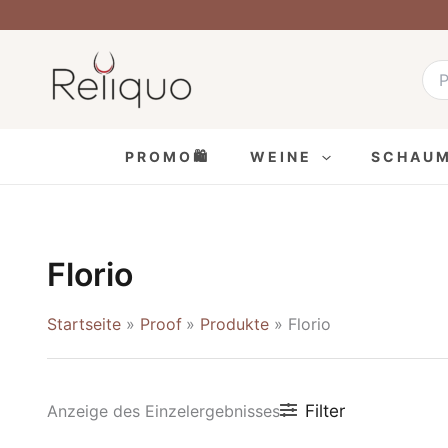
Zum
Inhalt
Suc
nach
springen
PROMO🛍
WEINE
SCHAU
Florio
Startseite
Proof
Produkte
Florio
Filter
Anzeige des Einzelergebnisses