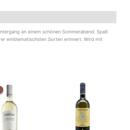
nnenuntergang an einem schönen Sommerabend. Spaß
rer emblematischsten Sorten erinnert. Wird mit
Der
Der
ursprüngliche
aktuelle
Preis
Preis
war:
ist:
€5,29.
€4,90.