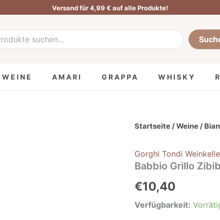
Versand für 4,99 € auf alle Produkte!
he
:
Such
MWEINE
AMARI
GRAPPA
WHISKY
Babbio
Startseite
/
Weine
/
Bian
Grillo
Zibibbo
Gorghi Tondi Weinkelle
Damaschino
-
Babbio Grillo Zib
Gorghi
€
10,40
Tondi
Menge
Verfügbarkeit:
Vorräti