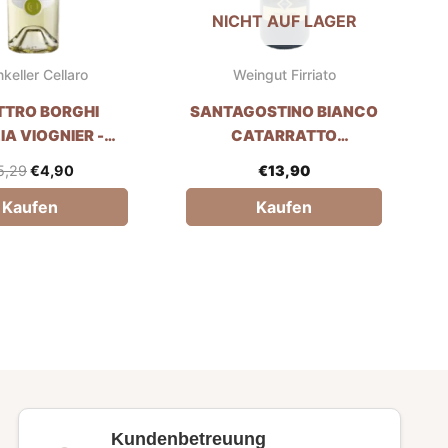
NICHT AUF LAGER
keller Cellaro
Weingut Firriato
TTRO BORGHI
SANTAGOSTINO BIANCO
IA VIOGNIER -
CATARRATTO
LLEREI CELLARO
CHARDONNAY -
5,29
€
4,90
€
13,90
WEINGUT FIRRIATO
Kaufen
Kaufen
Kundenbetreuung