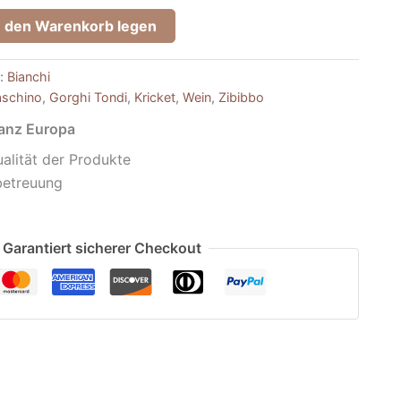
n den Warenkorb legen
e:
Bianchi
schino
,
Gorghi Tondi
,
Kricket
,
Wein
,
Zibibbo
ganz Europa
alität der Produkte
betreuung
Garantiert sicherer Checkout