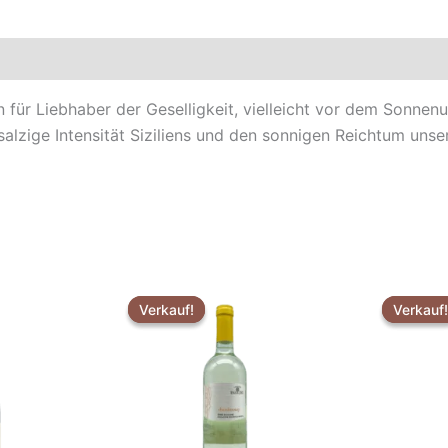
ein für Liebhaber der Geselligkeit, vielleicht vor dem So
lzige Intensität Siziliens und den sonnigen Reichtum unse
Der
Der
ursprüngliche
aktuelle
Verkauf!
Verkauf!
Verkauf!
Verkauf!
Preis
Preis
war:
ist:
€4,49.
€3,99.