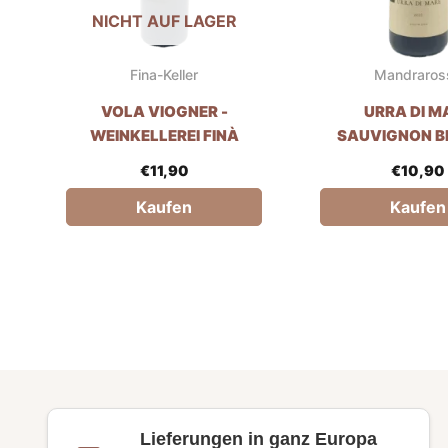
NICHT AUF LAGER
Fina-Keller
Mandraros
VOLA VIOGNER -
URRA DI M
WEINKELLEREI FINÀ
SAUVIGNON B
MANDRARO
€
11,90
€
10,90
Kaufen
Kaufen
Lieferungen in ganz Europa