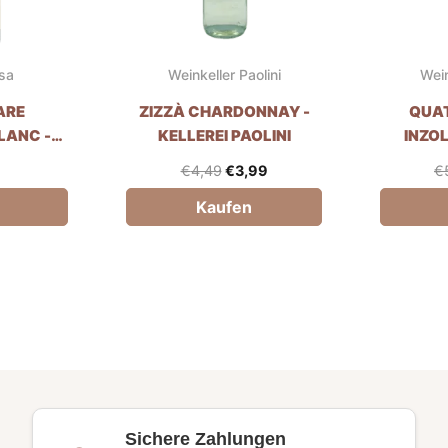
sa
Weinkeller Paolini
Wein
ARE
ZIZZÀ CHARDONNAY -
QUA
LANC -
KELLEREI PAOLINI
INZOL
SSA
WEINKE
€
4,49
€
3,99
€
Kaufen
Sichere Zahlungen