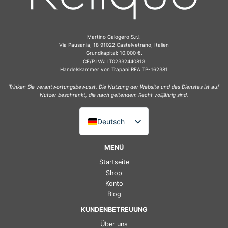
Martino Calogero S.r.l.
Via Pausania, 18 91022 Castelvetrano, Italien
Grundkapital: 10.000 €.
CF/P.IVA: IT02332440813
Handelskammer von Trapani REA TP-162381
Trinken Sie verantwortungsbewusst. Die Nutzung der Website und des Dienstes ist auf
Nutzer beschränkt, die nach geltendem Recht volljährig sind.
Deutsch
Italiano
MENÜ
English (UK)
Startseite
Français
Shop
Konto
Español
Blog
KUNDENBETREUUNG
Über uns