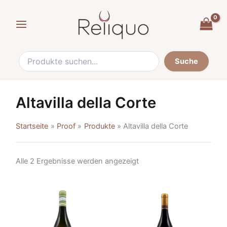
Sortiert
Suche
Zum
nach
nach:
Beliebtheit
Inhalt
springen
Suche
Altavilla della Corte
Startseite
Proof
Produkte
Altavilla della Corte
Alle 2 Ergebnisse werden angezeigt